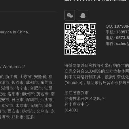
QQ:
187308
service in China.
手机:
13957
电话:
0573-
邮件:
sales
海博网络以研究搜寻引擎行销多年的
/
Wordpress
/
立完全符合SEO标准的全方位整体
省
;
浙江省
;
山东省
;
安徽省
;
福
种不同网络行销工具，搜索引擎优化(S
慈溪市
;
长沙市
;
成都市
;
东莞市
;
(Youtube)，帮助东台外贸企业拓
;
湖州市
;
海宁市
;
合肥市
;
江阴
浙江省嘉兴市
云港
;
洛阳市
;
柳州市
;
茂名市
;
南
经济技术开发区龙凤路
瑞安市
;
日照市
;
深圳市
;
汕头市
;
利丰商业中心
;
泰安市
;
太原市
;
无锡市
;
温州
314001
门市
;
西安市
;
扬州市
;
义乌市
;
永
淄博市
;
郑州市
;
更多