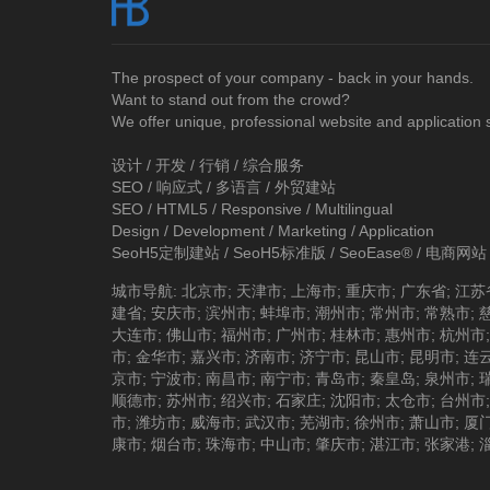
The prospect of your company - back in your hands.
Want to stand out from the crowd?
We offer unique, professional website and application 
设计 / 开发 / 行销 / 综合服务
SEO / 响应式 / 多语言 / 外贸建站
SEO / HTML5 / Responsive / Multilingual
Design / Development / Marketing / Application
SeoH5定制建站
/
SeoH5标准版
/
SeoEase®
/
电商网站
城市导航
:
北京市
;
天津市
;
上海市
;
重庆市
;
广东省
;
江苏
建省
;
安庆市
;
滨州市
;
蚌埠市
;
潮州市
;
常州市
;
常熟市
;
大连市
;
佛山市
;
福州市
;
广州市
;
桂林市
;
惠州市
;
杭州市
市
;
金华市
;
嘉兴市
;
济南市
;
济宁市
;
昆山市
;
昆明市
;
连
京市
;
宁波市
;
南昌市
;
南宁市
;
青岛市
;
秦皇岛
;
泉州市
;
顺德市
;
苏州市
;
绍兴市
;
石家庄
;
沈阳市
;
太仓市
;
台州市
市
;
潍坊市
;
威海市
;
武汉市
;
芜湖市
;
徐州市
;
萧山市
;
厦
康市
;
烟台市
;
珠海市
;
中山市
;
肇庆市
;
湛江市
;
张家港
;