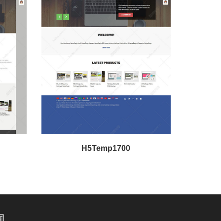
H5Temp1700
司