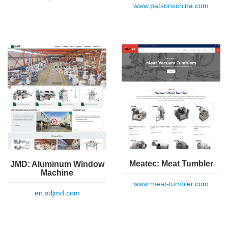
www.patsonschina.com
Meatec: Meat Tumbler
JMD: Aluminum Window
Machine
www.meat-tumbler.com
en.sdjmd.com