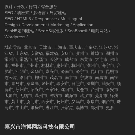
设计 / 开发 / 行销 / 综合服务
SEO / 响应式 / 多语言 / 外贸建站
SEO / HTML5 / Responsive / Multilingual
Design / Development / Marketing / Application
SeoH5定制建站
/
SeoH5标准版
/
SeoEase®
/
电商网站
/
Wordpress
/
城市导航
:
北京市
;
天津市
;
上海市
;
重庆市
;
广东省
;
江苏省
;
浙
江省
;
山东省
;
安徽省
;
福建省
;
安庆市
;
滨州市
;
蚌埠市
;
潮州市
;
常州市
;
常熟市
;
慈溪市
;
长沙市
;
成都市
;
东莞市
;
大连市
;
佛山
市
;
福州市
;
广州市
;
桂林市
;
惠州市
;
杭州市
;
湖州市
;
海宁市
;
合
肥市
;
江阴市
;
金华市
;
嘉兴市
;
济南市
;
济宁市
;
昆山市
;
昆明市
;
连云港
;
洛阳市
;
柳州市
;
茂名市
;
南京市
;
宁波市
;
南昌市
;
南宁
市
;
青岛市
;
秦皇岛
;
泉州市
;
瑞安市
;
日照市
;
深圳市
;
汕头市
;
顺
德市
;
苏州市
;
绍兴市
;
石家庄
;
沈阳市
;
太仓市
;
台州市
;
泰安市
;
太原市
;
无锡市
;
温州市
;
潍坊市
;
威海市
;
武汉市
;
芜湖市
;
徐州
市
;
萧山市
;
厦门市
;
西安市
;
扬州市
;
义乌市
;
永康市
;
烟台市
;
珠
海市
;
中山市
;
肇庆市
;
湛江市
;
张家港
;
淄博市
;
郑州市
;
更多
嘉兴市海博网络科技有限公司