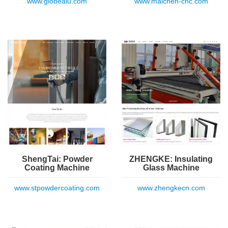
www.globealu.com
www.maichen-cnc.com
ShengTai: Powder
ZHENGKE: Insulating
Coating Machine
Glass Machine
www.stpowdercoating.com
www.zhengkecn.com