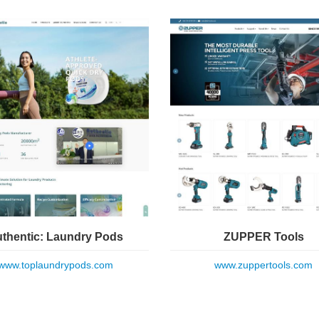
thentic: Laundry Pods
ZUPPER Tools
www.toplaundrypods.com
www.zuppertools.com