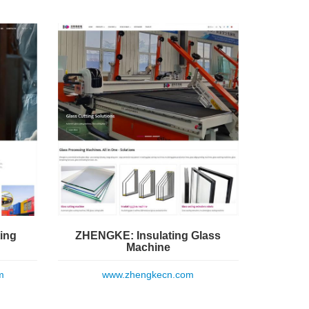
ing
ZHENGKE: Insulating Glass
Machine
m
www.zhengkecn.com