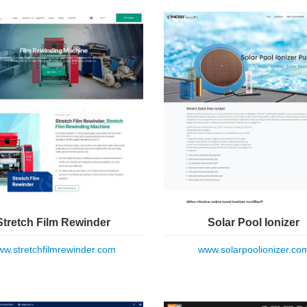
Stretch Film Rewinder
Solar Pool Ionizer
w.stretchfilmrewinder.com
www.solarpoolionizer.co