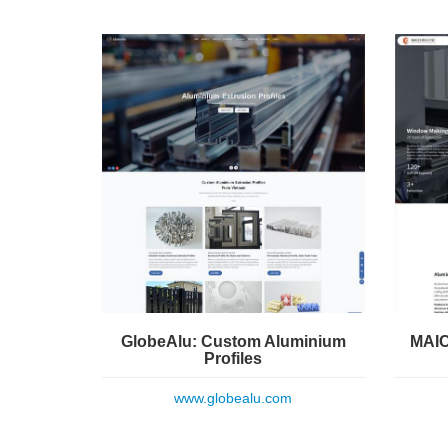
GlobeAlu: Custom Aluminium
MAIC
Profiles
www.globealu.com